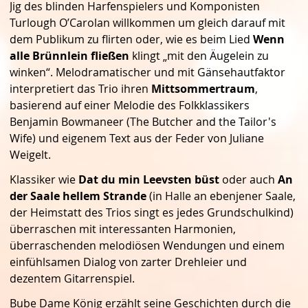
Jig des blinden Harfenspielers und Komponisten
Turlough O’Carolan willkommen um gleich darauf mit
dem Publikum zu flirten oder, wie es beim Lied
Wenn
alle Brünnlein fließen
klingt „mit den Äugelein zu
winken“. Melodramatischer und mit Gänsehautfaktor
interpretiert das Trio ihren
Mittsommertraum
,
basierend auf einer Melodie des Folkklassikers
Benjamin Bowmaneer (The Butcher and the Tailor's
Wife) und eigenem Text aus der Feder von Juliane
Weigelt.
Klassiker wie
Dat du min Leevsten büst
oder auch
An
der Saale hellem Strande
(in Halle an ebenjener Saale,
der Heimstatt des Trios singt es jedes Grundschulkind)
überraschen mit interessanten Harmonien,
überraschenden melodiösen Wendungen und einem
einfühlsamen Dialog von zarter Drehleier und
dezentem Gitarrenspiel.
Bube Dame König erzählt seine Geschichten durch die