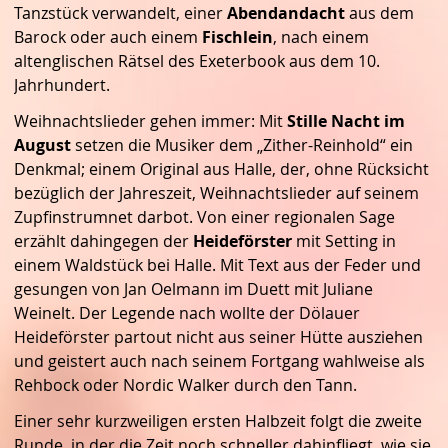
Tanzstück verwandelt, einer
Abendandacht
aus dem
Barock oder auch einem
Fischlein
, nach einem
altenglischen Rätsel des Exeterbook aus dem 10.
Jahrhundert.
Weihnachtslieder gehen immer: Mit
Stille Nacht im
August
setzen die Musiker dem „Zither-Reinhold“ ein
Denkmal; einem Original aus Halle, der, ohne Rücksicht
bezüglich der Jahreszeit, Weihnachtslieder auf seinem
Zupfinstrumnet darbot. Von einer regionalen Sage
erzählt dahingegen der
Heideförster
mit Setting in
einem Waldstück bei Halle. Mit Text aus der Feder und
gesungen von Jan Oelmann im Duett mit Juliane
Weinelt. Der Legende nach wollte der Dölauer
Heideförster partout nicht aus seiner Hütte ausziehen
und geistert auch nach seinem Fortgang wahlweise als
Rehbock oder Nordic Walker durch den Tann.
Einer sehr kurzweiligen ersten Halbzeit folgt die zweite
Runde, in der die Zeit noch schneller dahinfliegt, wie sie