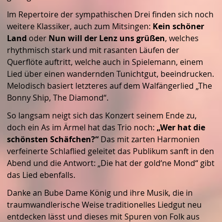
Im Repertoire der sympathischen Drei finden sich noch
weitere Klassiker, auch zum Mitsingen:
Kein schöner
Land
oder
Nun will der Lenz uns grüßen
, welches
rhythmisch stark und mit rasanten Läufen der
Querflöte auftritt, welche auch in Spielemann, einem
Lied über einen wandernden Tunichtgut, beeindrucken.
Melodisch basiert letzteres auf dem Walfängerlied „The
Bonny Ship, The Diamond“.
So langsam neigt sich das Konzert seinem Ende zu,
doch ein As im Ärmel hat das Trio noch:
„Wer hat die
schönsten Schäfchen?“
Das mit zarten Harmonien
verfeinerte Schlaflied geleitet das Publikum sanft in den
Abend und die Antwort: „Die hat der gold‘ne Mond“ gibt
das Lied ebenfalls.
Danke an Bube Dame König und ihre Musik, die in
traumwandlerische Weise traditionelles Liedgut neu
entdecken lässt und dieses mit Spuren von Folk aus