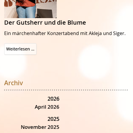
Der Gutsherr und die Blume
Ein märchenhafter Konzertabend mit Akleja und Siger.
Der
Weiterlesen …
Gutsherr
und
die
Blume
Archiv
2026
April 2026
2025
November 2025