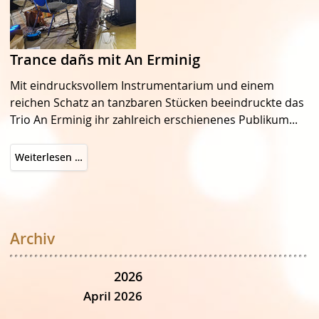
Trance dañs mit An Erminig
Mit eindrucksvollem Instrumentarium und einem
reichen Schatz an tanzbaren Stücken beeindruckte das
Trio An Erminig ihr zahlreich erschienenes Publikum...
Trance
Weiterlesen …
dañs
mit
An
Erminig
Archiv
2026
April 2026