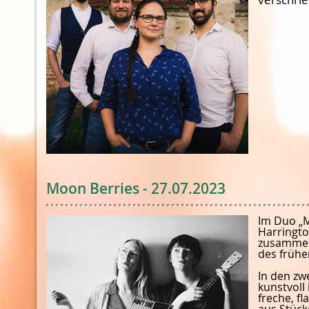
Moon Berries - 27.07.2023
Im Duo „M
Harringto
zusammeng
des frühe
In den zw
kunstvoll
freche, f
aus Stück