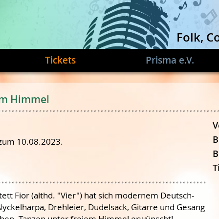
Folk, C
Tickets
Prisma e.V.
iem Himmel
V
B
 zum 10.08.2023.
B
T
ett Fior (althd. "Vier") hat sich modernem Deutsch-
Nyckelharpa, Drehleier, Dudelsack, Gitarre und Gesang
eben. Tanzen unter freiem Himmel erwünscht!