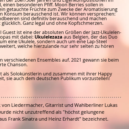
l, einen besonderen Pfiff. Moon Berries sollen in
in getauchte Früchte zum Zwecke der Aromatisierung
en Konsum berauschend ist. Wir können versprechen:
ndbeeren sind definitiv berauschend und machen
t glücklich. Ganz legal und ohne Kopfschmerzen.
al Guest ist eine der absoluten Größen der Jazz-Ukulelen-
opas mit dabei:
Ukulelezaza
aus Belgien, der das Duo
 um eine Ukulele, sondern auch um eine Lap-Steel
rweitert, welche hierzulande nur sehr selten zu hören
 in verschiedenen Ensembles auf. 2021 gewann sie beim
rte Chanson.
t als Solokünstlerin und zusammen mit ihrer Happy
eit, sie auch dem deutschen Publikum vorzustellen!
 von Liedermacher, Gitarrist und Wahlberliner Lukas
urde nicht unzutreffend als "höchst gelungene
us Frank Sinatra und Heinz Erhardt" bezeichnet.