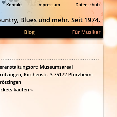
Naviga
Kontakt
Impressum
Datenschutz
übersp
ountry, Blues und mehr. Seit 1974.
Naviga
Blog
Für Musiker
übersp
eranstaltungsort: Museumsareal
rötzingen, Kirchenstr. 3 75172 Pforzheim-
rötzingen
ickets kaufen »