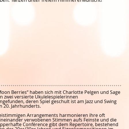
oon Berries“ haben sich mit Charlotte Pelgen und Sage
n zwei versierte Ukulelespielerinnen
efunden, deren Spiel geschult ist am Jazz und Swing
n 20. Jahrhunderts.
eistimmigen Arrangements harmonieren ihre oft
 ineinander verwobenen Stimmen aufs Feinste und die
lapperhafte Conférence gibt dem Repertoire, bestehend
en der 20er/30er Jahren und Eigenkompositionen im