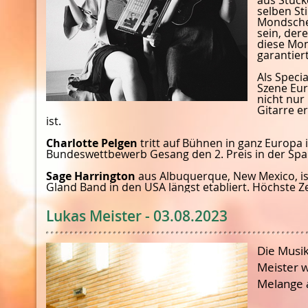
selben Sti
Mondsche
sein, der
diese Mo
garantier
Als Speci
Szene Eur
nicht nur
Gitarre e
ist.
Charlotte Pelgen
tritt auf Bühnen in ganz Europa
Bundeswettbewerb Gesang den 2. Preis in der Spa
Sage Harrington
aus Albuquerque, New Mexico, is
Gland Band in den USA längst etabliert. Höchste Z
Lukas Meister - 03.08.2023
Die Musik
Meister w
Melange a